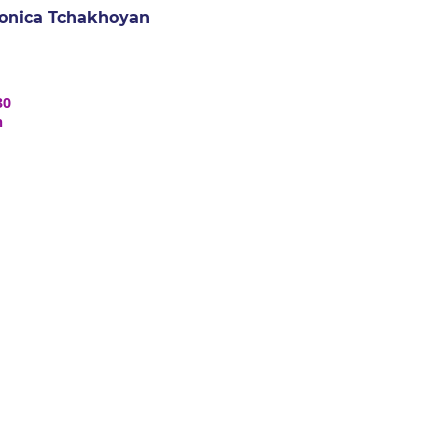
onica Tchakhoyan
30
h